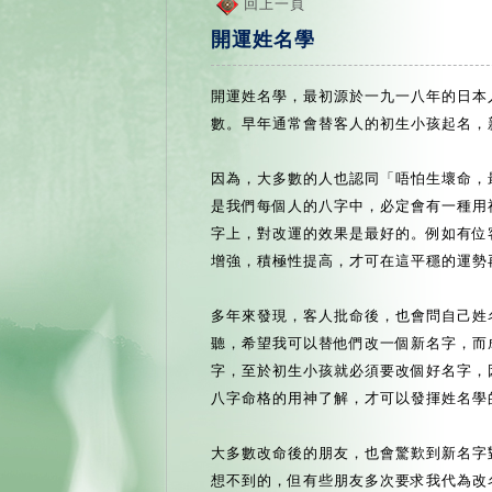
回上一頁
開運姓名學
開運姓名學，最初源於一九一八年的日本
數。早年通常會替客人的初生小孩起名，
因為，大多數的人也認同「唔怕生壞命，
是我們每個人的八字中，必定會有一種用
字上，對改運的效果是最好的。例如有位
增強，積極性提高，才可在這平穩的運勢
多年來發現，客人批命後，也會問自己姓
聽，希望我可以替他們改一個新名字，而
字，至於初生小孩就必須要改個好名字，
八字命格的用神了解，才可以發揮姓名學
大多數改命後的朋友，也會驚歎到新名字
想不到的，但有些朋友多次要求我代為改