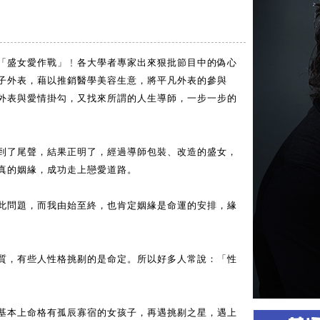
「盛女愛作戰」﹗各大學者專家出來狠批節目中的偽心
子外表，藉以推銷醫學美容生意，將平凡外表的參與
外表與愛情掛勾，又找來所謂的人生導師，一步一步的
到了尾聲，結果正明了，經過導師包裝、改造的盛女，
真的姻緣，成功走上戀愛道路。
此問題，而我由始至終，也肯定姻緣是命運的安排，緣
質，有些人性格挑剔的是命定。所以好多人常說：「性
基本上命格有孤辰寡宿的女孩子，再遇挑剔之星，遇上