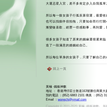
大運忌星入宮，差不多肯定步入自我孤單
所以每一個女孩子行孤辰寡宿運，最愛收
也可以找個伴侶拍拖，只要知命而行打開
漸變做喜歡，經歷一些感動事，再到愛，
很多女孩子知道了原來的姻緣運很遲來臨
造了一段滿意的婚姻給自己。
所以每位單身的女孩子，只要了解自己的
回上一頁
黃極 ‧鐵板神數
地址 ： 香港灣仔莊士敦道163號勝任商業大廈
預約電話 ：(852) 6883 2101 傳真 ：(852) 31
Email ：
wongchi@ymail.com
Copyright © 2011-2020 黃極 ‧鐵板神數