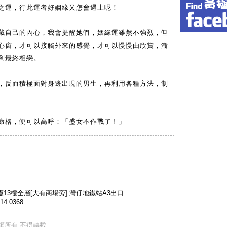
之運，行此運者好姻緣又怎會遇上呢！
藏自己的內心，我會提醒她們，姻緣運雖然不強烈，但
心窗，才可以接觸外來的感覺，才可以慢慢由欣賞，漸
到最終相戀。
，反而積極面對身邊出現的男生，再利用各種方法，制
命格，便可以高呼：「盛女不作戰了﹗」
13樓全層[大有商場旁] 灣仔地鐵站A3出口
14 0368
‧ 版權所有 不得轉載