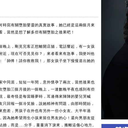
何時寫有關墮胎嬰靈的真實故事，她已經是這兩個月來
追看，當然是想了解多些有關墮胎之後果吧！
個晚上，剛見完客正想離開店舖，電話響起，有一女孩
附近，現在可否見見你？」來者看來有急事，我便叫他
：「師傅！請你救救我！」那女孩子坐下慢慢道出她的
家中同居，短短一年間，意外懷孕了兩次，當然後果也
次墮胎三個月後的一個晚上，一連數晚半夜也感到有些
現，最奇怪是每當睡夢時，耳邊傳來陣陣的嬰兒哭喊
友只回報一個冷笑臉，說她精神有問題，由那時開始，
來愈差，男孩子在外也有另外一些小女友。大半年過
，因為她希望用生小孩來留住男友的心！還向男朋友提
結婚，而是….分手，蔓蔓淌下淚來，搬離這傷心地方。