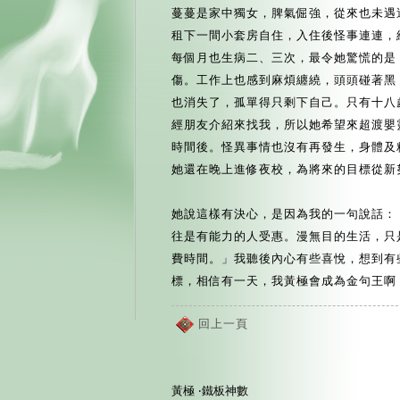
蔓蔓是家中獨女，脾氣倔強，從來也未遇
租下一間小套房自住，入住後怪事連連，
每個月也生病二、三次，最令她驚慌的是
傷。工作上也感到麻煩纏繞，頭頭碰著黑
也消失了，孤單得只剩下自己。只有十八
經朋友介紹來找我，所以她希望來超渡嬰
時間後。怪異事情也沒有再發生，身體及
她還在晚上進修夜校，為將來的目標從新
她說這樣有決心，是因為我的一句說話：
往是有能力的人受惠。漫無目的生活，只
費時間。」我聽後內心有些喜悅，想到有
標，相信有一天，我黃極會成為金句王啊
回上一頁
黃極 ‧鐵板神數