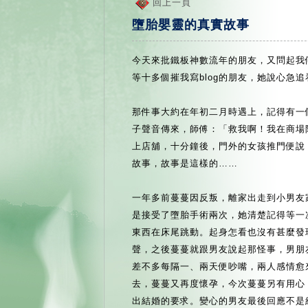
回上一頁
墮胎嬰靈的真實故事
今天來批鐵板神數流年的朋友，又問起我
等十多個摧我寫blog的朋友，她說心急
那件事大約在年初二月時遇上，記得有一
子聲音傳來，師傅：「救我啊！我在商場
上店舖，十分鐘後，門外的女孩推門便說
故事，故事是這樣的……
一年多前蔓蔓因反叛，離家出走到小男友
是接受了墮胎手術兩次，她清楚記得等一
東西在床尾跳動。起身怎看也沒有甚麼發
聲，之後蔓蔓就跟男友說起那怪事，男朋
差不多每隔一、兩天便吵嘴，兩人感情愈
去，蔓蔓又再度懷孕，今次蔓蔓另有用心
出結婚的要求。變心的男友最後回應不是