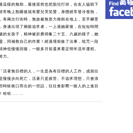
過這樣的無助，最後當然也把胎兒打掉，在友人協助下
經常晚上熟睡後就有嬰兒哭笑聲，身體經常發冷發熱，
，有兩次行街時，無故被無形力推倒在地上，至手腳受
，身邊出現了兩個追求者，一上過她家後，在短短時間
歲的女孩子，精神被折磨得像二十五、六歲的樣子，她
靈，同補救自己的作業！經過壇前做了法事，唸咒一段
精神也慢慢回復，一個多月前還來看定明年流年運程。
努力。
「活著無目標的人，一生是為有目標的人工作，成就往
是慢慢步向死亡，活著只是捱苦。不追求理想，只會浪
些時候衝口而出的一些話，往往會影嚮一個人的上進目
！哈哈………