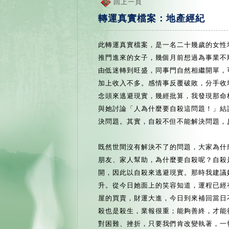
回上一頁
轉運真實檔案：地產經紀
此轉運真實檔案，是一名二十幾歲的女性
推門進來的女子，幾個月前想過為事業不
由低迷轉到旺盛，同事門自然相繼開單，
加上收入不多。感情事反覆破敗，分手收
念頭來逃避現實，幾經批算，我發現那命
與她討論「人為什麼要自殺這問題！」結
決問題。其實，自殺不但不能解決問題，
既然世間沒有解決不了的問題，大家為什
朋友、家人幫助，為什麼要自殺呢？自殺
開，因此以自殺來逃避現實。那時我建議
升。從今日她面上的笑容知道，運程已經
屋的買賣，財運大進，今日到來補回當日
殺也是殺生，業報很重；能夠善終，才能
對困難、挫折，只要我們肯改變執著，一