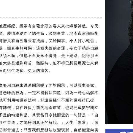
地產經紀。經常有自殺念頭的客人來批鐵板神數。今天
順、愛情終結而了結生命，談到事業，地產市道那時剛
可惜只有自己還未有成績，又給同事、小人打小報告，
場，簡直生無可戀！這種失落的命運，令女子萌起自殺
格須不順，但也不至於永不番身，走上絕路。記得那天
論大多是遇到痛苦、難關時，迫不得已想要用死亡來解
反而衍生更多、更大的痛苦。
麼要用自殺來逃避問題呢？面對問題，可以尋求專家、
是愚昧的行為，一定不能解決問題，因為一時心結解不
她可利用轉運的法術，好讓這幾年不順的運程得已提
有轉機，就在幾個月前的地產市道，也能完成數宗獨立
不足的轉運利是。其實當日令她醒覺的一句話是：「自
往生善道，才能得到真正的解脫。」人生「無常」，面
切都會過去；只要我們想辦法改變現狀，自然能迎向美