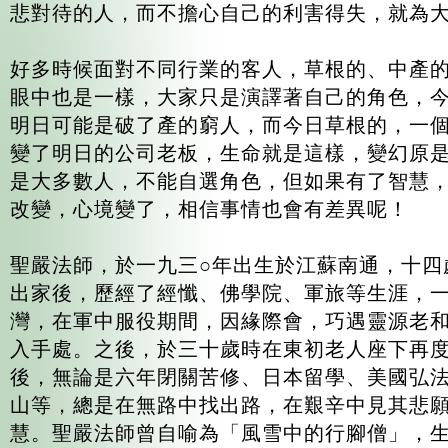
悲對待的人，而不擔心自己的利害得失，就為
好多時候面對不同行業的客人，草根的、中產
眼中也是一樣，大家只是演譯著自己的角色，
明日可能是破了產的窮人，而今日草根的，一
變了明日的公司老板，生命就是這樣，變幻原
是大多數人，不能自選角色，但如果有了智慧
改變，心境變了，相信事情也會有差異呢！
聖嚴法師，於一九三○年出生於江蘇南通，十四
出家後，歷經了經懺、佛學院、軍旅等生涯，
灣，在軍中服役期間，因緣際會，巧遇靈源老
入手處。之後，於三十歲時在東初老人座下再
後，無論是六年閉關苦修、日本留學、美國弘
山等，總是在無路中找出路，在艱辛中見其悲
慧。聖嚴法師曾自喻為「風雪中的行腳僧」，